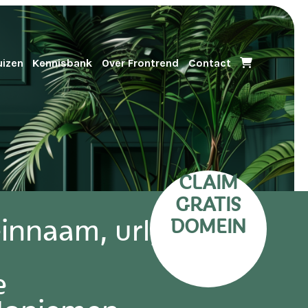
uizen
Kennisbank
Over Frontrend
Contact
CLAIM
GRATIS
nnaam, url,
DOMEIN
e