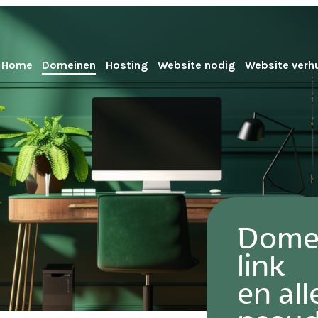
Home
Domeinen
Hosting
Website nodig
Website verh
Domei
link
en all