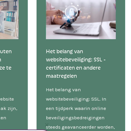
Het belang van
outen
websitebeveiliging: SSL -
n
certificaten en andere
ze te
maatregelen
Het belang van
websitebeveiliging: SSL. In
ebsite
een tijdperk waarin online
ak zijn,
beveiligingsbedreigingen
ken
steeds geavanceerder worden,
Close