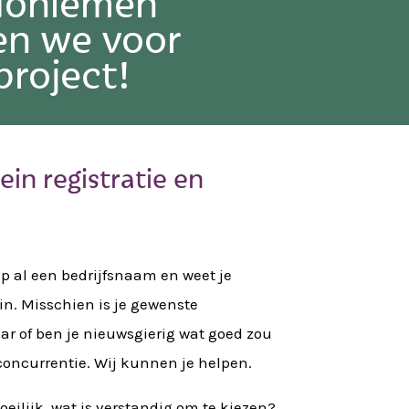
doniemen
n we voor
project!
in registratie en
up al een
bedrijfsnaam
en weet je
in. Misschien is je gewenste
 of ben je nieuwsgierig wat goed zou
concurrentie. Wij kunnen je helpen.
ilijk, wat is verstandig om te kiezen?