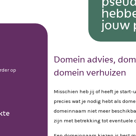
pseu
hebbe
jouw 
Domein advies, dome
domein verhuizen
rder op
Misschien heb jij of heeft je start-
precies wat je nodig hebt als dome
domeinnaam niet meer beschikbaar
kte
zijn met betrekking tot eventuele 
Een domeinnaam kiezen is best moe