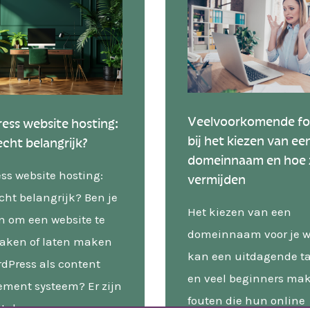
Veelvoorkomende f
ess website hosting:
bij het kiezen van ee
echt belangrijk?
domeinnaam en hoe 
ss website hosting:
vermijden
cht belangrijk? Ben je
Het kiezen van een
n om een website te
domeinnaam voor je w
aken of laten maken
kan een uitdagende ta
dPress als content
en veel beginners ma
ent systeem? Er zijn
fouten die hun online
tal…