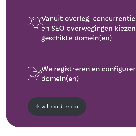
Vanuit overleg, concurrentie

en SEO overwegingen kieze
geschikte domein(en)
We registreren en configure

domein(en)
Ik wil een domein