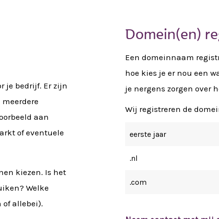
Domein(en) re
Een domeinnaam registree
hoe kies je er nou een wa
e bedrijf. Er zijn
je nergens zorgen over h
m meerdere
Wij registreren de domei
voorbeeld aan
arkt of eventuele
eerste jaar
.nl
nen kiezen. Is het
.com
ruiken? Welke
 of allebei).